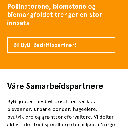
Pollinatorene, blomstene og
biemangfoldet trenger en stor
innsats
Bli ByBi Bedriftspartner!
Våre Samarbeidspartnere
ByBi jobber med et bredt nettverk av
bievenner, urbane bønder, hageeiere,
byutviklere og grøntsoneforvaltere. Vi deltar
aktivt i det tradisjonelle røktermiljøet i Norge