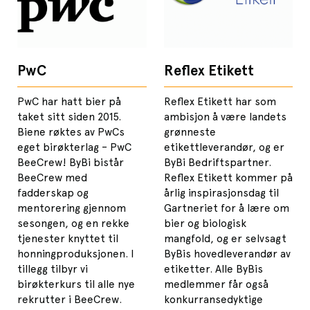
PwC
Reflex Etikett
PwC har hatt bier på
Reflex Etikett har som
taket sitt siden 2015.
ambisjon å være landets
Biene røktes av PwCs
grønneste
eget birøkterlag – PwC
etikettleverandør, og er
BeeCrew! ByBi bistår
ByBi Bedriftspartner.
BeeCrew med
Reflex Etikett kommer på
fadderskap og
årlig inspirasjonsdag til
mentorering gjennom
Gartneriet for å lære om
sesongen, og en rekke
bier og biologisk
tjenester knyttet til
mangfold, og er selvsagt
honningproduksjonen. I
ByBis hovedleverandør av
tillegg tilbyr vi
etiketter. Alle ByBis
birøkterkurs til alle nye
medlemmer får også
rekrutter i BeeCrew.
konkurransedyktige