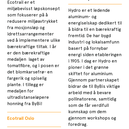
Ecotrail er et
miljøbevisst løpskonsept
Hydro er et ledende
som fokuserer på å
aluminum- og
redusere miljøavtrykket
energiselskap dedikert til
fra mosjonsløp og
å bidra til en bærekraftig
idrettsarrangementer
fremtid. De har bygd
ved å implementere ulike
industri og lokalsamfunn
bærekraftige tiltak. I år
basert på fornybar
er den bærekraftige
energi siden etableringen
medaljen laget av
i 1905. I dag er Hydro en
tomatfibre, og i posen er
pioner i det grønne
det blomkarsefrø- en
skiftet for aluminium.
fargerik og spiselig
Gjennom partnerskapet
plante. I tillegg er
bidrar de til ByBis viktige
medaljen for
arbeid med å bevare
ultradistanseløpere
pollinatorene, samtidig
honning fra ByBi!
som de får verdifull
kunnskap om dem
gjennom workshops og
Ecotrail Oslo
foredrag.