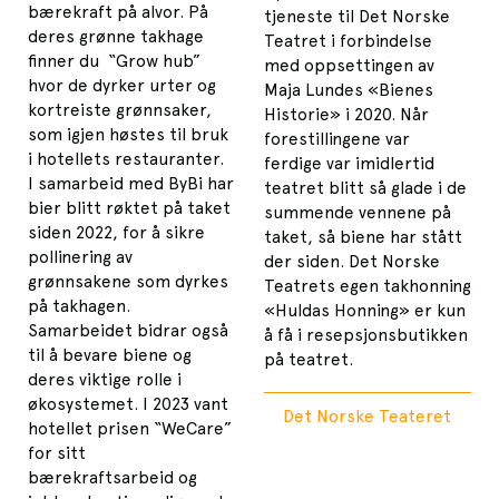
bærekraft på alvor. På
tjeneste til Det Norske
deres grønne takhage
Teatret i forbindelse
finner du “Grow hub”
med oppsettingen av
hvor de dyrker urter og
Maja Lundes «Bienes
kortreiste grønnsaker,
Historie» i 2020. Når
som igjen høstes til bruk
forestillingene var
i hotellets restauranter.
ferdige var imidlertid
I samarbeid med ByBi har
teatret blitt så glade i de
bier blitt røktet på taket
summende vennene på
siden 2022, for å sikre
taket, så biene har stått
pollinering av
der siden. Det Norske
grønnsakene som dyrkes
Teatrets egen takhonning
på takhagen.
«Huldas Honning» er kun
Samarbeidet bidrar også
å få i resepsjonsbutikken
til å bevare biene og
på teatret.
deres viktige rolle i
økosystemet. I 2023 vant
Det Norske Teateret
hotellet prisen “WeCare”
for sitt
bærekraftsarbeid og