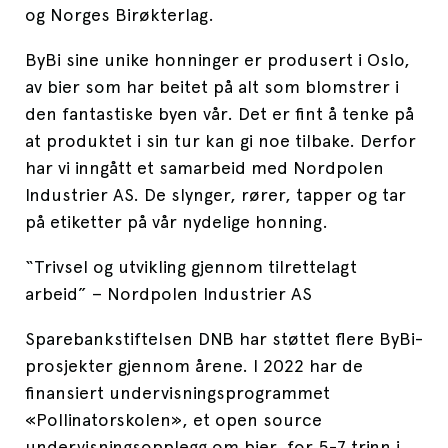
og Norges Birøkterlag.
ByBi sine unike honninger er produsert i Oslo,
av bier som har beitet på alt som blomstrer i
den fantastiske byen vår. Det er fint å tenke på
at produktet i sin tur kan gi noe tilbake. Derfor
har vi inngått et samarbeid med Nordpolen
Industrier AS. De slynger, rører, tapper og tar
på etiketter på vår nydelige honning.
“Trivsel og utvikling gjennom tilrettelagt
arbeid” – Nordpolen Industrier AS
Sparebankstiftelsen DNB har støttet flere ByBi-
prosjekter gjennom årene. I 2022 har de
finansiert undervisningsprogrammet
«Pollinatorskolen», et open source
undervisningsopplegg om bier, for 5-7 trinn i