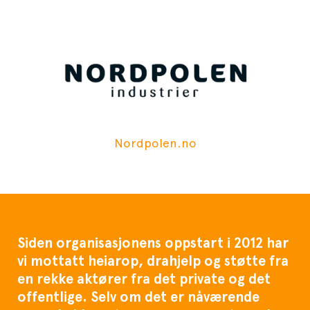
Nordpolen.no
Siden organisasjonens oppstart i 2012 har
vi mottatt heiarop, drahjelp og støtte fra
en rekke aktører fra det private og det
offentlige. Selv om det er nåværende