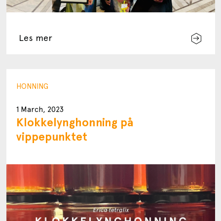
Les mer
HONNING
1 March, 2023
Klokkelynghonning på
vippepunktet