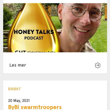
Les mer
BIRØKT
20 May, 2021
ByBi swarmtroopers