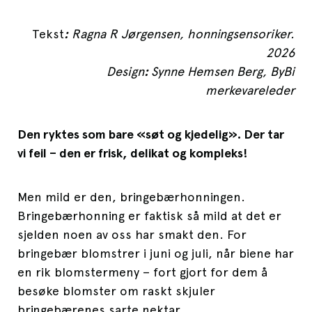
Tekst
:
Ragna R Jørgensen, honningsensoriker.
2026
Design
:
Synne Hemsen Berg, ByBi
merkevareleder
Den ryktes som bare «søt og kjedelig». Der tar
vi feil – den er frisk, delikat og kompleks!
Men mild er den, bringebærhonningen.
Bringebærhonning er faktisk så mild at det er
sjelden noen av oss har smakt den. For
bringebær blomstrer i juni og juli, når biene har
en rik blomstermeny – fort gjort for dem å
besøke blomster om raskt skjuler
bringebærenes sarte nektar.