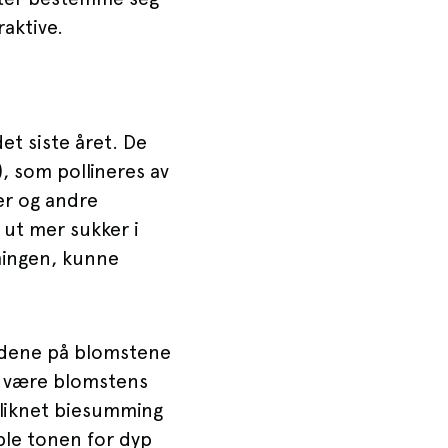
raktive.
et siste året. De
), som pollineres av
er og andre
ut mer sukker i
mingen, kunne
adene på blomstene
t være blomstens
 liknet biesumming
 ble tonen for dyp