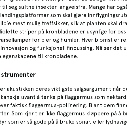
til seg sultne insekter langveisfra. Mange har ogs
landingsplatformer som skal gjøre innflygningsrut
illbie mest mulig treffsikker, slik at planten skal d
afiolette striper på kronbladene er usynlige for o
varsellamper for bier og humler. Hver blomst er re
 innovasjon og funksjonell finpussing. Nå ser det ut
ke egenskapene til kronbladene.
nstrumenter
r akustikken deres viktigste salgsargument når de 
r kanskje uvant å tenke på flaggermus som nektard
ver faktisk flaggermus-pollinering. Blant dem fin
er. Som kjent er ikke flaggermus kløppere på å b
 dyr som er så gode på å bruke sonar, eller lydnavi