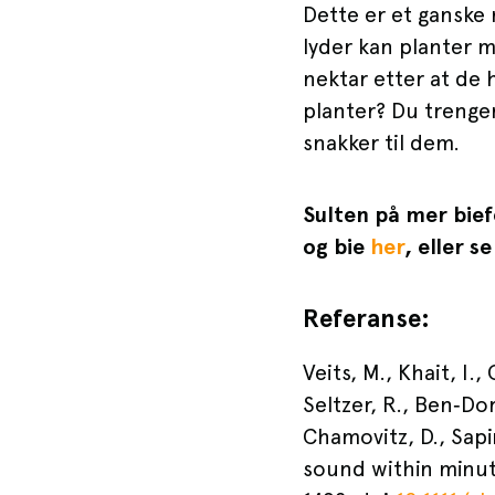
Dette er et ganske 
lyder kan planter m
nektar etter at de 
planter? Du trenger
snakker til dem.
Sulten på mer bief
og bie
her
, eller s
Referanse:
Veits, M., Khait, I.
Seltzer, R., Ben‐Dor,
Chamovitz, D., Sapir
sound within minute