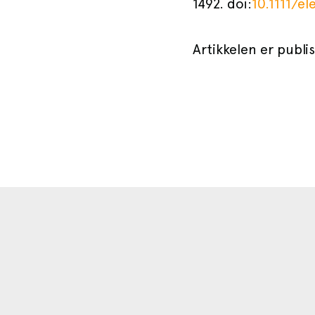
1492. doi:
10.1111/el
Artikkelen er publi