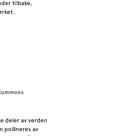
der tilbake,
ørket.
a Commons
ge deler av verden
 pollineres av