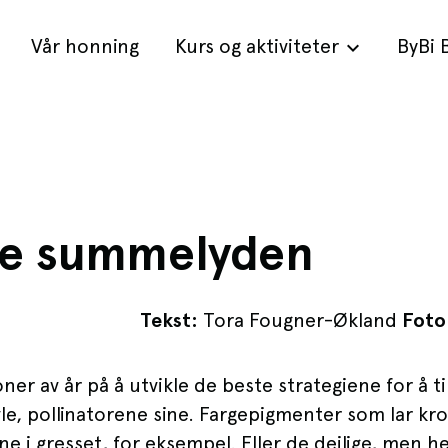
Vår honning
Kurs og aktiviteter
ByBi 
te summelyden
Tekst:
Tora Fougner-Økland
Foto
ner av år på å utvikle de beste strategiene for å t
avle, pollinatorene sine. Fargepigmenter som lar k
 i gresset, for eksempel. Eller de deilige, men h