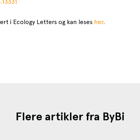
e.13331
sert i Ecology Letters og kan leses
her
.
Flere artikler fra ByBi