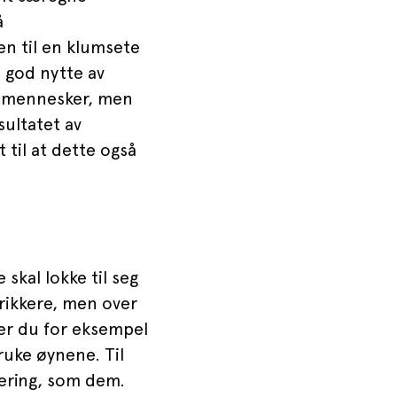
å
en til en klumsete
ra god nytte av
ss mennesker, men
sultatet av
 til at dette også
skal lokke til seg
rikkere, men over
ner du for eksempel
ruke øynene. Til
gering, som dem.