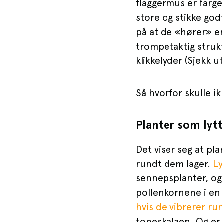
flaggermus er farg
store og stikke god
på at de «hører» en
trompetaktig struk
klikkelyder (Sjekk u
Så hvorfor skulle 
Planter som lyt
Det viser seg at pl
rundt dem lager.
L
sennepsplanter, og
pollenkornene i en
hvis de vibrerer r
toneskalaen. Og e