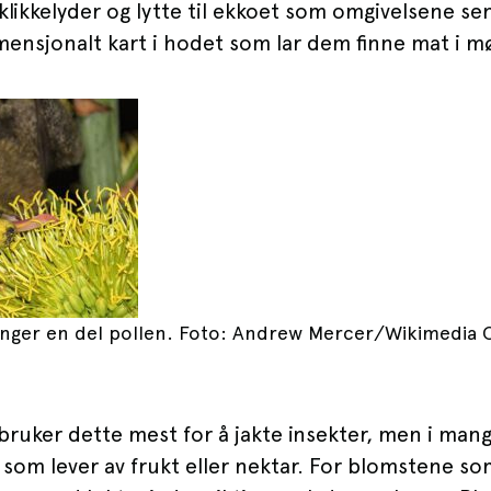
 klikkelyder og lytte til ekkoet som omgivelsene sen
mensjonalt kart i hodet som lar dem finne mat i m
anger en del pollen. Foto: Andrew Mercer/Wikimedi
ruker dette mest for å jakte insekter, men i man
som lever av frukt eller nektar. For blomstene som