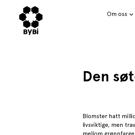
Om oss
Den sø
Blomster hatt millio
livsviktige, men tr
mellom grønnfargene