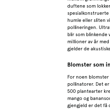
duftene som lokker 
spesialkonstruerte 
humle eller sliten v
pollineringen. Ultr
blir som blinkende 
millioner av år med
gjelder de akustis
Blomster som i
For noen blomster e
pollinatorer. Det e
500 plantearter kre
mango og banansort
gjengjeld er det få