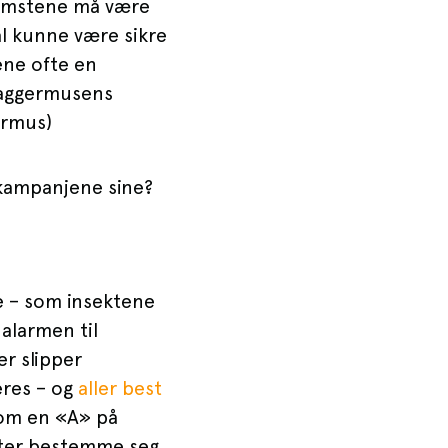
Blomstene må være
al kunne være sikre
ene ofte en
flaggermusens
ermus)
ekampanjene sine?
ne – som insektene
 alarmen til
r slipper
eres – og
aller best
som en «A» på
nter bestemme seg