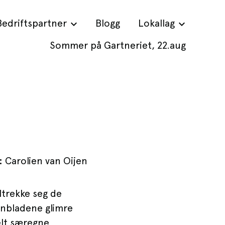
Bedriftspartner
Blogg
Lokallag
Sommer på Gartneriet, 22.aug
:
Carolien van Oijen
iltrekke seg de
ronbladene glimre
elt særegne