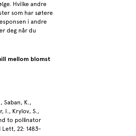
ølge. Hvilke andre
mster som har søtere
responsen i andre
rer deg når du
pill mellom blomst
., Saban, K.,
 I., Krylov, S.,
nd to pollinator
Lett, 22: 1483-