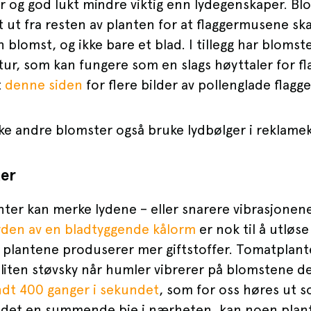
er og god lukt mindre viktig enn lydegenskaper. 
t ut fra resten av planten for at flaggermusene sk
 blomst, og ikke bare et blad. I tillegg har blomst
tur, som kan fungere som en slags høyttaler for 
t
denne siden
for flere bilder av pollenglade flagg
ikke andre blomster også bruke lydbølger i reklam
ter
anter kan merke lydene – eller snarere vibrasjone
yden av en bladtyggende kålorm
er nok til å utløse
 plantene produserer mer giftstoffer. Tomatplante
 liten støvsky når humler vibrerer på blomstene d
undt 400 ganger i sekundet
, som for oss høres ut 
r det en summende bie i nærheten, kan noen pla