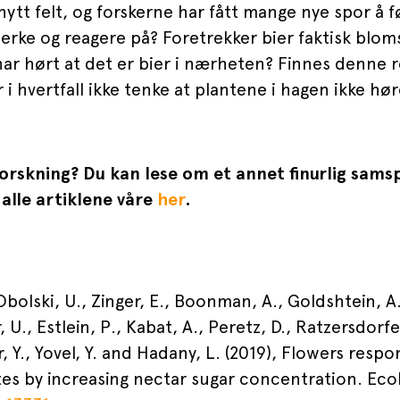
nytt felt, og forskerne har fått mange nye spor å f
erke og reagere på? Foretrekker bier faktisk blo
har hørt at det er bier i nærheten? Finnes denne 
 i hvertfall ikke tenke at plantene i hagen ikke hø
orskning? Du kan lese om et annet finurlig sams
e alle artiklene våre
her
.
, Obolski, U., Zinger, E., Boonman, A., Goldshtein, A
 U., Estlein, P., Kabat, A., Peretz, D., Ratzersdorfer,
, Y., Yovel, Y. and Hadany, L. (2019), Flowers respo
s by increasing nectar sugar concentration. Ecol 