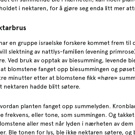
oldet i nektaren, for å gjøre seg enda litt mer att
ktarbrus
har en gruppe israelske forskere kommet frem til d
ill slektning av nattlys-familien (evening primrose
re. Ved bruk av opptak av biesumming, levende bi
e at blomstene fanget opp biesummingen og pøset 
 tre minutter etter at blomstene fikk «høre» sum
t nektaren hadde blitt søtere.
hvordan planten fanget opp summelyden. Kronbl
 frekvens, eller tone, som summingen. Og takke
 blomstene aller mest når lyden i nærheten av dem
r. Ble tonen for lys, ble ikke nektaren søtere, og