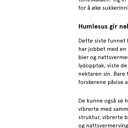
for å øke sukkerinnh
Humlesus gir ne
Dette siste funnet 
har jobbet med en v
bier og nattsverme
lydopptak, viste d
nektaren sin. Bare
forskerene påvise a
De kunne også se 
vibrerte med samme
struktur, vibrerte
og nattsvermervinge