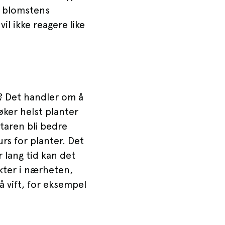
: blomstens
il ikke reagere like
? Det handler om å
øker helst planter
taren bli bedre
rs for planter. Det
 lang tid kan det
ekter i nærheten,
å vift, for eksempel